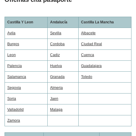
Castilla Y Leon
Andalucía
Castilla La Mancha
Avila
Sevilla
Albacete
Burgos
Cordoba
Ciudad Real
Leon
Cadiz
Cuenca
Palencia
Huelva
Guadalajara
Salamanca
Granada
Toledo
Segovia
Almeria
Soria
Jaen
Valladolid
Malaga
Zamora