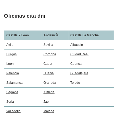
Oficinas cita dni
Castilla Y Leon
Andalucía
Castilla La Mancha
Avila
Sevilla
Albacete
Burgos
Cordoba
Ciudad Real
Leon
Cadiz
Cuenca
Palencia
Huelva
Guadalajara
Salamanca
Granada
Toledo
Segovia
Almeria
Soria
Jaen
Valladolid
Malaga