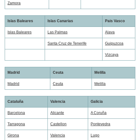
Zamora
Islas Baleares
Islas Canarias
Pais Vasco
Islas Baleares
Las Palmas
Alava
Santa Cruz de Tenerife
Guipuzcoa
Vizcaya
Madrid
Ceuta
Melilla
Madrid
Ceuta
Melilla
Cataluña
Valencia
Galicia
Barcelona
Alicante
A Coruña
Tarragona
Castellon
Pontevedra
Girona
Valencia
Lugo