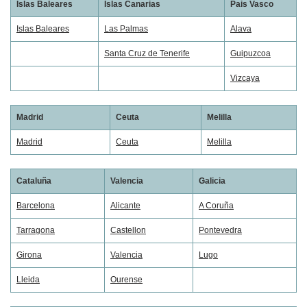
Islas Baleares
Islas Canarias
Pais Vasco
Islas Baleares
Las Palmas
Alava
Santa Cruz de Tenerife
Guipuzcoa
Vizcaya
Madrid
Ceuta
Melilla
Madrid
Ceuta
Melilla
Cataluña
Valencia
Galicia
Barcelona
Alicante
A Coruña
Tarragona
Castellon
Pontevedra
Girona
Valencia
Lugo
Lleida
Ourense