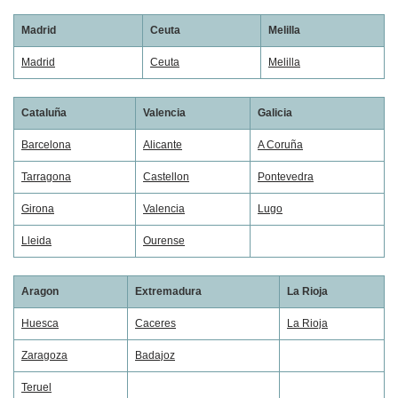
Madrid
Ceuta
Melilla
Madrid
Ceuta
Melilla
Cataluña
Valencia
Galicia
Barcelona
Alicante
A Coruña
Tarragona
Castellon
Pontevedra
Girona
Valencia
Lugo
Lleida
Ourense
Aragon
Extremadura
La Rioja
Huesca
Caceres
La Rioja
Zaragoza
Badajoz
Teruel