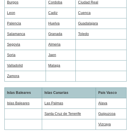
Burgos
Cordoba
Ciudad Real
Leon
Cadiz
Cuenca
Palencia
Huelva
Guadalajara
Salamanca
Granada
Toledo
Segovia
Almeria
Soria
Jaen
Valladolid
Malaga
Zamora
Islas Baleares
Islas Canarias
Pais Vasco
Islas Baleares
Las Palmas
Alava
Santa Cruz de Tenerife
Guipuzcoa
Vizcaya