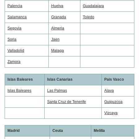
Palencia
Huelva
Guadalajara
Salamanca
Granada
Toledo
Segovia
Almeria
Soria
Jaen
Valladolid
Malaga
Zamora
Islas Baleares
Islas Canarias
Pais Vasco
Islas Baleares
Las Palmas
Alava
Santa Cruz de Tenerife
Guipuzcoa
Vizcaya
Madrid
Ceuta
Melilla