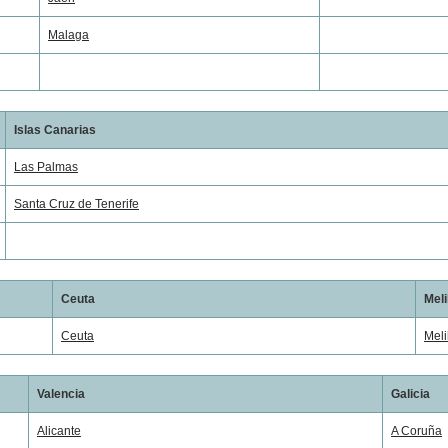
Malaga
Islas Canarias
Las Palmas
Santa Cruz de Tenerife
Ceuta
Meli
Ceuta
Meli
Valencia
Galicia
Alicante
A Coruña