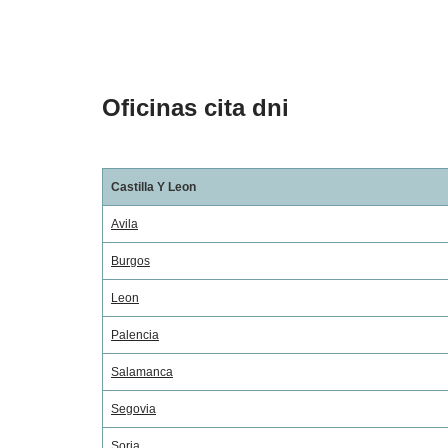
Oficinas cita dni
Castilla Y Leon
Avila
Burgos
Leon
Palencia
Salamanca
Segovia
Soria