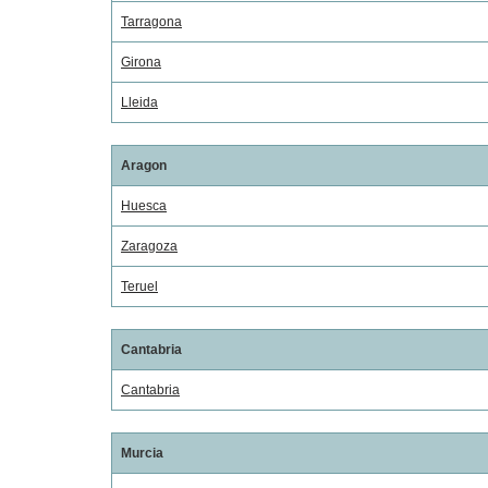
Tarragona
Girona
Lleida
Aragon
Huesca
Zaragoza
Teruel
Cantabria
Cantabria
Murcia