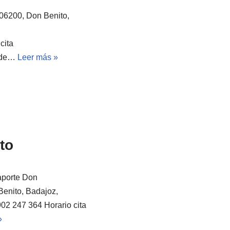
06200, Don Benito,
cita
s de…
Leer más »
to
aporte Don
Benito, Badajoz,
02 247 364 Horario cita
»