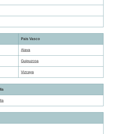
Pais Vasco
Alava
Guipuzcoa
Vizcaya
lla
lla