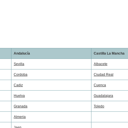
Andalucía
Castilla La Mancha
Sevilla
Albacete
Cordoba
Ciudad Real
Cadiz
Cuenca
Huelva
Guadalajara
Granada
Toledo
Almeria
Jaen