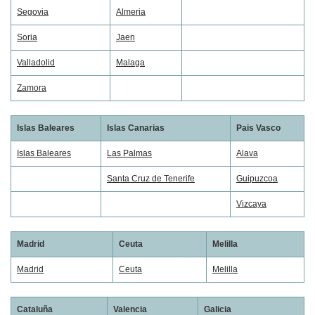
Segovia
Almeria
Soria
Jaen
Valladolid
Malaga
Zamora
Islas Baleares
Islas Canarias
Pais Vasco
Islas Baleares
Las Palmas
Alava
Santa Cruz de Tenerife
Guipuzcoa
Vizcaya
Madrid
Ceuta
Melilla
Madrid
Ceuta
Melilla
Cataluña
Valencia
Galicia