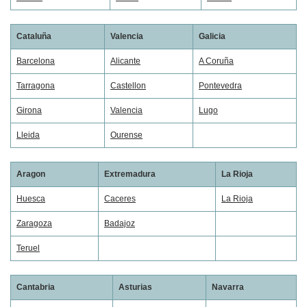
Cataluña
Valencia
Galicia
Barcelona
Alicante
A Coruña
Tarragona
Castellon
Pontevedra
Girona
Valencia
Lugo
Lleida
Ourense
Aragon
Extremadura
La Rioja
Huesca
Caceres
La Rioja
Zaragoza
Badajoz
Teruel
Cantabria
Asturias
Navarra