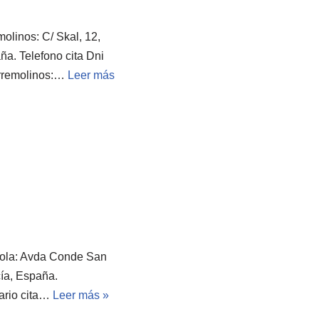
molinos: C/ Skal, 12,
a. Telefono cita Dni
orremolinos:…
Leer más
irola: Avda Conde San
cía, España.
rario cita…
Leer más »