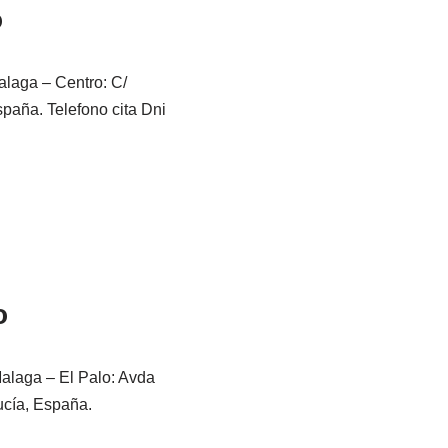
o
alaga – Centro: C/
paña. Telefono cita Dni
o
Malaga – El Palo: Avda
ucía, España.