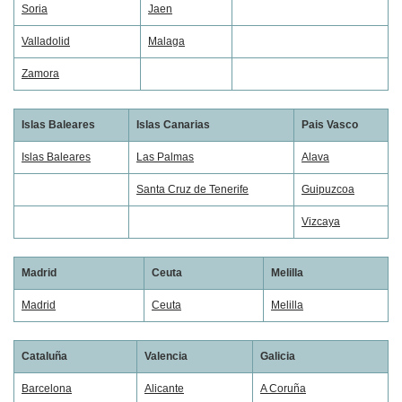
Soria
Jaen
Valladolid
Malaga
Zamora
Islas Baleares
Islas Canarias
Pais Vasco
Islas Baleares
Las Palmas
Alava
Santa Cruz de Tenerife
Guipuzcoa
Vizcaya
Madrid
Ceuta
Melilla
Madrid
Ceuta
Melilla
Cataluña
Valencia
Galicia
Barcelona
Alicante
A Coruña