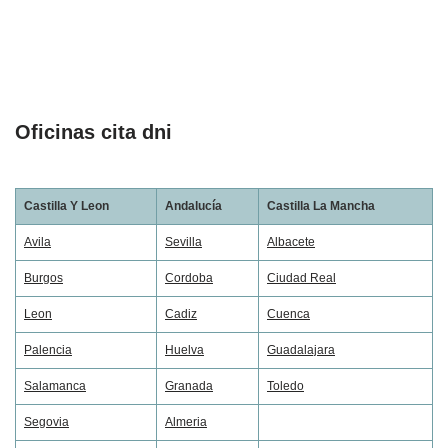
Oficinas cita dni
Castilla Y Leon
Andalucía
Castilla La Mancha
Avila
Sevilla
Albacete
Burgos
Cordoba
Ciudad Real
Leon
Cadiz
Cuenca
Palencia
Huelva
Guadalajara
Salamanca
Granada
Toledo
Segovia
Almeria