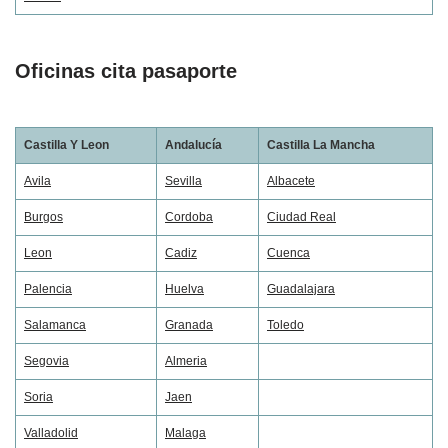
Oficinas cita pasaporte
Castilla Y Leon
Andalucía
Castilla La Mancha
Avila
Sevilla
Albacete
Burgos
Cordoba
Ciudad Real
Leon
Cadiz
Cuenca
Palencia
Huelva
Guadalajara
Salamanca
Granada
Toledo
Segovia
Almeria
Soria
Jaen
Valladolid
Malaga