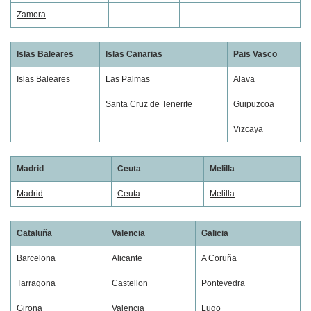
Zamora
Islas Baleares
Islas Canarias
Pais Vasco
Islas Baleares
Las Palmas
Alava
Santa Cruz de Tenerife
Guipuzcoa
Vizcaya
Madrid
Ceuta
Melilla
Madrid
Ceuta
Melilla
Cataluña
Valencia
Galicia
Barcelona
Alicante
A Coruña
Tarragona
Castellon
Pontevedra
Girona
Valencia
Lugo