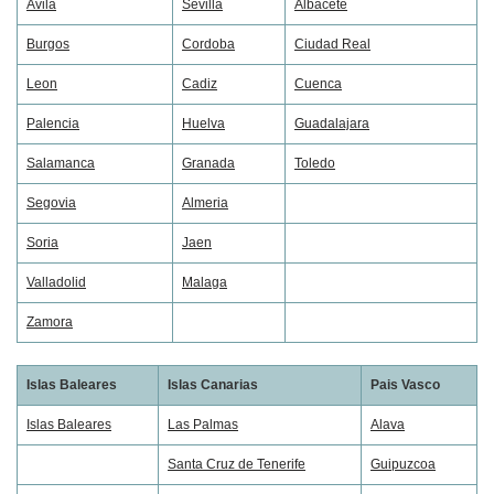
Avila
Sevilla
Albacete
Burgos
Cordoba
Ciudad Real
Leon
Cadiz
Cuenca
Palencia
Huelva
Guadalajara
Salamanca
Granada
Toledo
Segovia
Almeria
Soria
Jaen
Valladolid
Malaga
Zamora
Islas Baleares
Islas Canarias
Pais Vasco
Islas Baleares
Las Palmas
Alava
Santa Cruz de Tenerife
Guipuzcoa