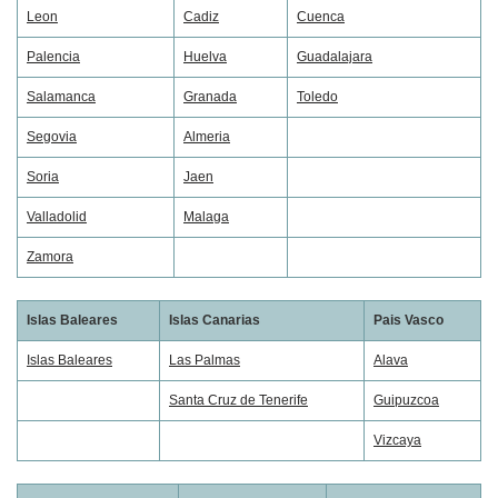
Leon
Cadiz
Cuenca
Palencia
Huelva
Guadalajara
Salamanca
Granada
Toledo
Segovia
Almeria
Soria
Jaen
Valladolid
Malaga
Zamora
Islas Baleares
Islas Canarias
Pais Vasco
Islas Baleares
Las Palmas
Alava
Santa Cruz de Tenerife
Guipuzcoa
Vizcaya