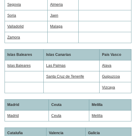
Segovia
Almeria
Soria
Jaen
Valladolid
Malaga
Zamora
Islas Baleares
Islas Canarias
Pais Vasco
Islas Baleares
Las Palmas
Alava
Santa Cruz de Tenerife
Guipuzcoa
Vizcaya
Madrid
Ceuta
Melilla
Madrid
Ceuta
Melilla
Cataluña
Valencia
Galicia