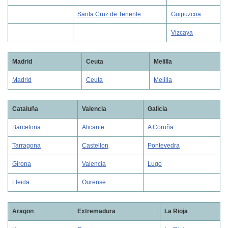
Santa Cruz de Tenerife
Guipuzcoa
Vizcaya
Madrid
Ceuta
Melilla
Madrid
Ceuta
Melilla
Cataluña
Valencia
Galicia
Barcelona
Alicante
A Coruña
Tarragona
Castellon
Pontevedra
Girona
Valencia
Lugo
Lleida
Ourense
Aragon
Extremadura
La Rioja