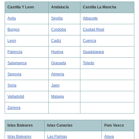
Castilla Y Leon
Andalucía
Castilla La Mancha
Avila
Sevilla
Albacete
Burgos
Cordoba
Ciudad Real
Leon
Cadiz
Cuenca
Palencia
Huelva
Guadalajara
Salamanca
Granada
Toledo
Segovia
Almeria
Soria
Jaen
Valladolid
Malaga
Zamora
Islas Baleares
Islas Canarias
Pais Vasco
Islas Baleares
Las Palmas
Alava