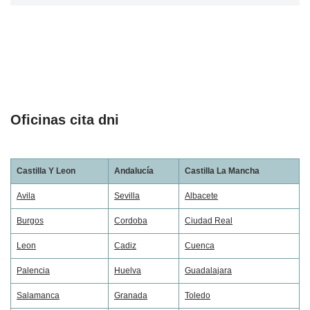
Oficinas cita dni
Castilla Y Leon
Andalucía
Castilla La Mancha
Avila
Sevilla
Albacete
Burgos
Cordoba
Ciudad Real
Leon
Cadiz
Cuenca
Palencia
Huelva
Guadalajara
Salamanca
Granada
Toledo