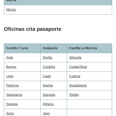
Murcia
Murcia
Oficinas cita pasaporte
Castilla Y Leon
Andalucía
Castilla La Mancha
Avila
Sevilla
Albacete
Burgos
Cordoba
Ciudad Real
Leon
Cadiz
Cuenca
Palencia
Huelva
Guadalajara
Salamanca
Granada
Toledo
Segovia
Almeria
Soria
Jaen