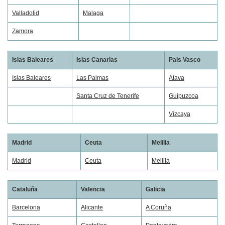
Valladolid
Malaga
Zamora
Islas Baleares
Islas Canarias
Pais Vasco
Islas Baleares
Las Palmas
Alava
Santa Cruz de Tenerife
Guipuzcoa
Vizcaya
Madrid
Ceuta
Melilla
Madrid
Ceuta
Melilla
Cataluña
Valencia
Galicia
Barcelona
Alicante
A Coruña