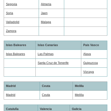
Segovia
Almeria
Soria
Jaen
Valladolid
Malaga
Zamora
Islas Baleares
Islas Canarias
Pais Vasco
Islas Baleares
Las Palmas
Alava
Santa Cruz de Tenerife
Guipuzcoa
Vizcaya
Madrid
Ceuta
Melilla
Madrid
Ceuta
Melilla
Cataluña
Valencia
Galicia