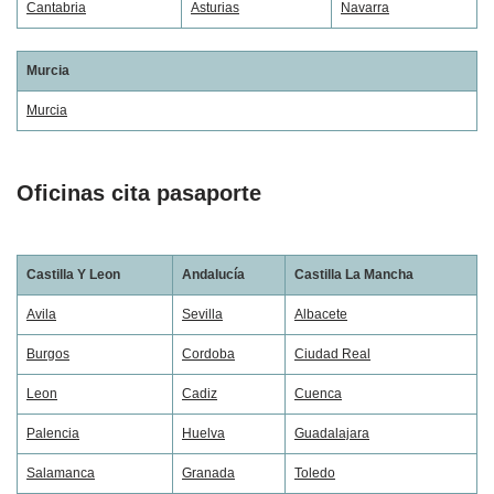
Cantabria
Asturias
Navarra
Murcia
Murcia
Oficinas cita pasaporte
Castilla Y Leon
Andalucía
Castilla La Mancha
Avila
Sevilla
Albacete
Burgos
Cordoba
Ciudad Real
Leon
Cadiz
Cuenca
Palencia
Huelva
Guadalajara
Salamanca
Granada
Toledo