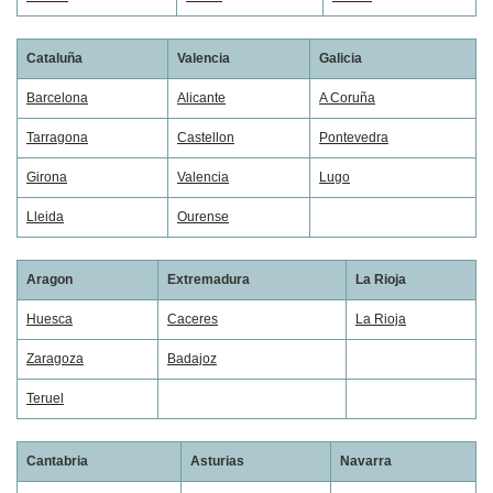
Cataluña
Valencia
Galicia
Barcelona
Alicante
A Coruña
Tarragona
Castellon
Pontevedra
Girona
Valencia
Lugo
Lleida
Ourense
Aragon
Extremadura
La Rioja
Huesca
Caceres
La Rioja
Zaragoza
Badajoz
Teruel
Cantabria
Asturias
Navarra