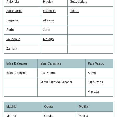
Palencia
Huelva
Guadalajara
Salamanca
Granada
Toledo
Segovia
Almeria
Soria
Jaen
Valladolid
Malaga
Zamora
Islas Baleares
Islas Canarias
Pais Vasco
Islas Baleares
Las Palmas
Alava
Santa Cruz de Tenerife
Guipuzcoa
Vizcaya
Madrid
Ceuta
Melilla
Madrid
Ceuta
Melilla