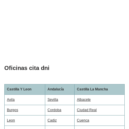
Oficinas cita dni
Castilla Y Leon
Andalucía
Castilla La Mancha
Avila
Sevilla
Albacete
Burgos
Cordoba
Ciudad Real
Leon
Cadiz
Cuenca